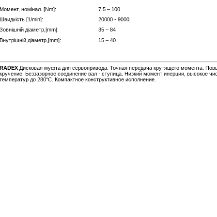
Момент, номінал. [Nm]:
7,5 – 100
Швидкість [1/min]:
20000 - 9000
Зовнішній діаметр,[mm]:
35 – 84
Внутрішній діаметр,[mm]:
15 – 40
RADEX
Дисковая муфта для сервопривода. Точная передача крутящего момента. Пов
кручение. Беззазорное соединение вал - ступица. Низкий момент инерции, высокое чи
температур до 280°С. Компактное конструктивное исполнение.