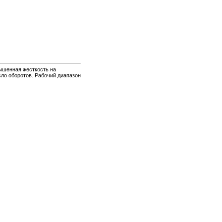
ышенная жесткость на
сло оборотов. Рабочий диапазон