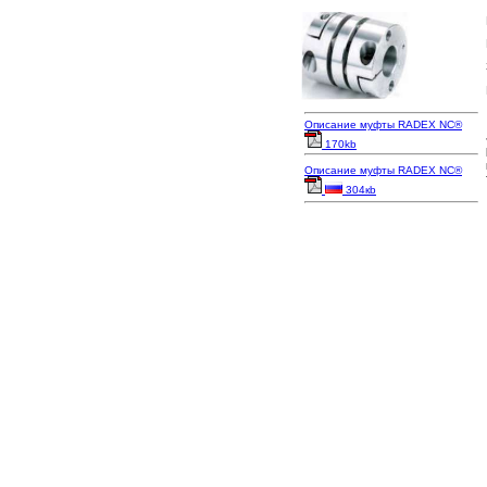
Описание муфты RADEX NC®
170kb
Описание муфты RADEX NC®
304кb